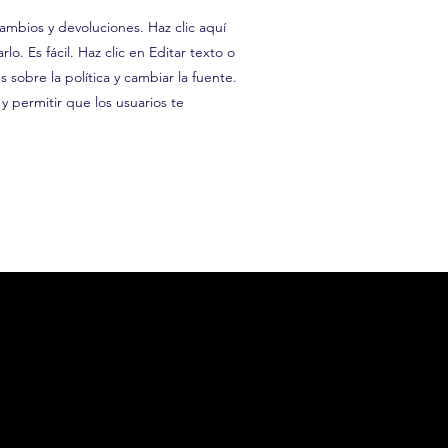
ambios y devoluciones. Haz clic aquí
lo. Es fácil. Haz clic en Editar texto o
s sobre la política y cambiar la fuente.
 y permitir que los usuarios te