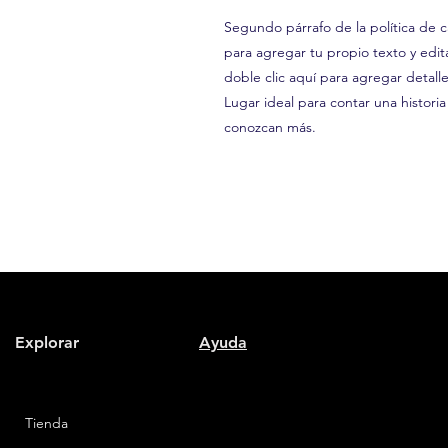
Segundo párrafo de la política de c
para agregar tu propio texto y editar
doble clic aquí para agregar detalle
Lugar ideal para contar una historia
conozcan más.
Explorar
Ayuda
Tienda