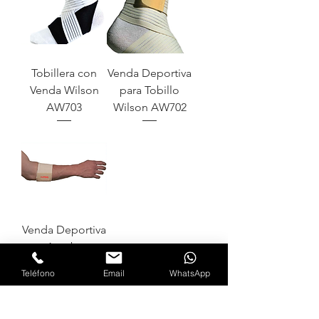
Tobillera con
Venda Deportiva
Venda Wilson
para Tobillo
AW703
Wilson AW702
Venda Deportiva
para Antebrazo y
Muñeca Wilson
Teléfono
Email
WhatsApp
AW701