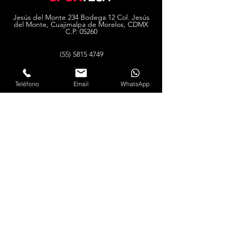
Jesús del Monte 234 Bodega 12 Col. Jesús
del Monte, Cuajimalpa de Morelos, CDMX
C.P. 05260
(55) 5815 4749
Explorar
Teléfono
Email
WhatsApp
Tienda
Contacto Mayoreo
Mayoreo
Acerca de
Ayuda
© 2025 Todos los derechos
SPORTECH diseñado por