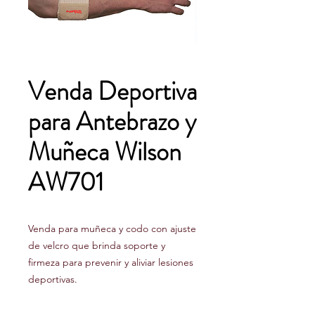
Venda Deportiva
para Antebrazo y
Muñeca Wilson
AW701
Venda para muñeca y codo con ajuste
de velcro que brinda soporte y
firmeza para prevenir y aliviar lesiones
deportivas.