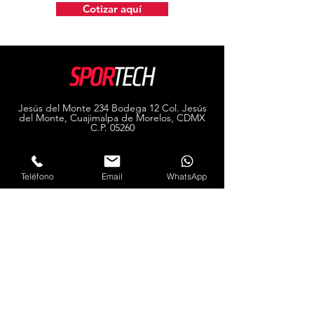
Cotizar aquí
Jesús del Monte 234 Bodega 12 Col. Jesús
del Monte, Cuajimalpa de Morelos, CDMX
C.P. 05260
(55) 5815 4749
Teléfono
Email
WhatsApp
Explorar
Tienda
Contacto Mayoreo
Mayoreo
Acerca de